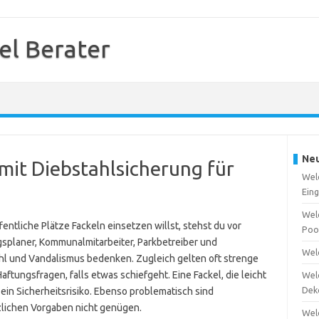
el Berater
Neu
 mit Diebstahlsicherung für
Welc
Ein
Wel
entliche Plätze Fackeln einsetzen willst, stehst du vor
Poo
splaner, Kommunalmitarbeiter, Parkbetreiber und
Welc
hl und Vandalismus bedenken. Zugleich gelten oft strenge
aftungsfragen, falls etwas schiefgeht. Eine Fackel, die leicht
Welc
Dek
in Sicherheitsrisiko. Ebenso problematisch sind
zlichen Vorgaben nicht genügen.
Wel