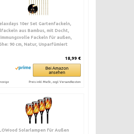
elaxdays 10er Set Gartenfackeln,
lfackeln aus Bambus, mit Docht,
timmungsvolle Fackeln für außen,
öhe: 90 cm, Natur, Unparfümiert
18,99 €
Bei Amazon
ansehen
Preis inkl. MwSt., zzgl. Versandkosten
nzeige
LOWood Solarlampen für Außen