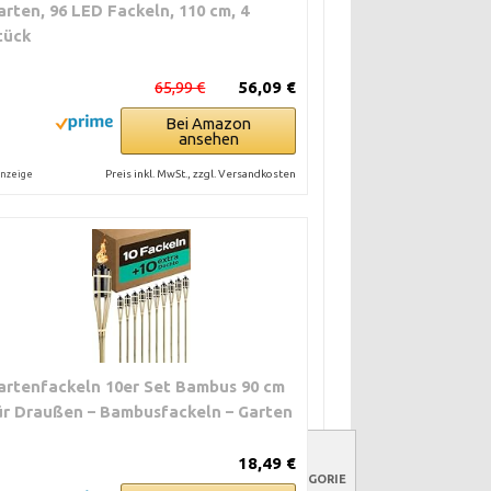
arten, 96 LED Fackeln, 110 cm, 4
tück
65,99 €
56,09 €
Bei Amazon
ansehen
Preis inkl. MwSt., zzgl. Versandkosten
nzeige
artenfackeln 10er Set Bambus 90 cm
ür Draußen – Bambusfackeln – Garten
FWAND
EIGNUNG FÜR
GROBE
18,49 €
ÖFFENTLICHE
KOSTENKATEGORIE