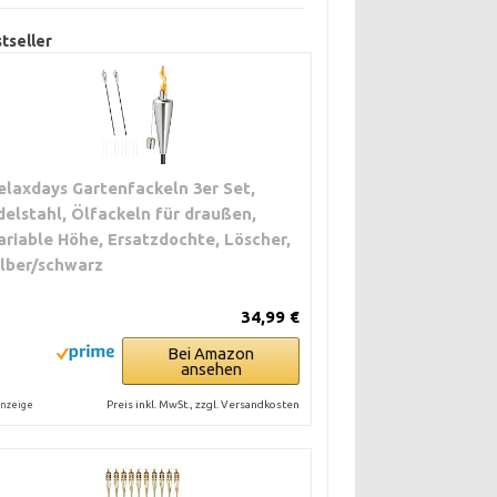
tseller
elaxdays Gartenfackeln 3er Set,
delstahl, Ölfackeln für draußen,
ariable Höhe, Ersatzdochte, Löscher,
ilber/schwarz
34,99 €
Bei Amazon
ansehen
Preis inkl. MwSt., zzgl. Versandkosten
nzeige