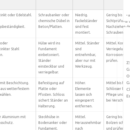
zinkt oder Edelstahl.
Schraubanker oder
Niedrig.
Gering bis mitt
*
A
chemische Dübel in
Fackelständer
Sichtprüfung, 
sbeständigkeit.
Beton/Platten.
sind fest
Nachziehen d
montiert.
Schrauben.
 oder
Hülse wird ins
Mittel. Ständer
Mittel. Kontrol
inkter Stahl
Fundament
sind
Verriegelung 
n.
einbetoniert.
entnehmbar,
Korrosionssch
Ständer
aber nur mit
prüfen.
Z
einsteckbar und
Werkzeug.
G
verriegelbar.
O
G
 mit Beschichtung.
Befestigung auf
Höher.
Mittel bis hoch
 aus wetterfestem
Platte oder
Elemente
Schlösser ben
C
wählen.
Pfosten. Schloss
lassen sich
Pflege und Au
E
sichert Ständer an
eingesperrt
bei Verschleiß.
Halterung.
entfernen.
r Aluminium mit
Steckhülse in
Mittel.
Gering bis mitt
sschutz.
Bodenanker oder
Herausnehmbar
Bolzen schmie
Fundament.
nach
und prüfen.