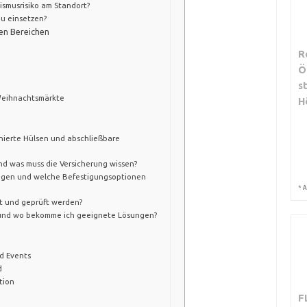
ismusrisiko am Standort?
u einsetzen?
en Bereichen
R
Ö
s
Weihnachtsmärkte
H
nierte Hülsen und abschließbare
nd was muss die Versicherung wissen?
stigen und welche Befestigungsoptionen
*
A
t und geprüft werden?
 und wo bekomme ich geeignete Lösungen?
d Events
d
tion
F