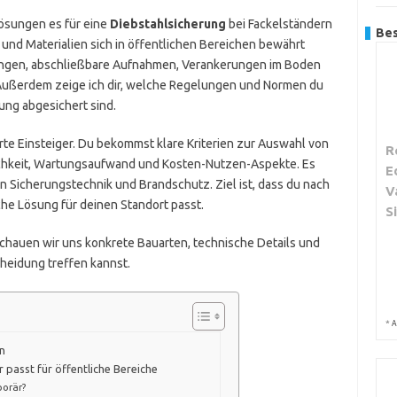
Lösungen es für eine
Diebstahlsicherung
bei Fackelständern
Bes
 und Materialien sich in öffentlichen Bereichen bewährt
ngen, abschließbare Aufnahmen, Verankerungen im Boden
Außerdem zeige ich dir, welche Regelungen und Normen du
ung abgesichert sind.
erte Einsteiger. Du bekommst klare Kriterien zur Auswahl von
R
hkeit, Wartungsaufwand und Kosten-Nutzen-Aspekte. Es
E
n Sicherungstechnik und Brandschutz. Ziel ist, dass du nach
V
he Lösung für deinen Standort passt.
S
schauen wir uns konkrete Bauarten, technische Details und
cheidung treffen kannst.
*
A
n
 passt für öffentliche Bereiche
porär?