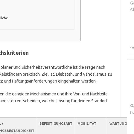
G
S
liche
*
A
hskriterien
aner und Sicherheitsverantwortliche ist die Frage nach
elständern praktisch. Ziel ist, Diebstahl und Vandalismus zu
utz und Haftungsanforderungen eingehalten werden.
en die gängigen Mechanismen und ihre Vor- und Nachteile.
kannst du entscheiden, welche Lösung für deinen Standort
G
f
 /
BEFESTIGUNGSART
MOBILITÄT
WARTUNGSAU
NGSBESTÄNDIGKEIT