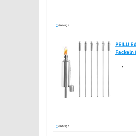
*
Anzeige
PEILU Ed
Fackeln
*
Anzeige