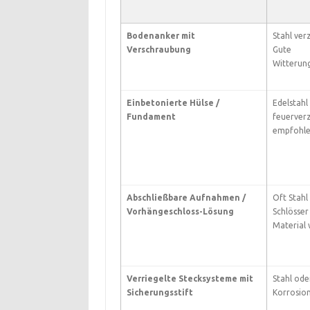
Bodenanker mit
Stahl ver
Verschraubung
Gute
Witterung
Einbetonierte Hülse /
Edelstahl
Fundament
feuerverz
empfohle
Abschließbare Aufnahmen /
Oft Stahl
Vorhängeschloss-Lösung
Schlösser
Material 
Verriegelte Stecksysteme mit
Stahl ode
Sicherungsstift
Korrosion