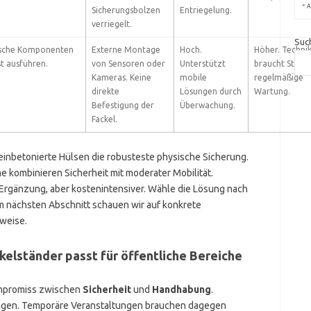
*
A
Sicherungsbolzen
Entriegelung.
verriegelt.
Suc
ische Komponenten
Externe Montage
Hoch.
Höher. Techni
t ausführen.
von Sensoren oder
Unterstützt
braucht Strom
Kameras. Keine
mobile
regelmäßige
direkte
Lösungen durch
Wartung.
Befestigung der
Überwachung.
Fackel.
nbetonierte Hülsen die robusteste physische Sicherung.
kombinieren Sicherheit mit moderater Mobilität.
Ergänzung, aber kostenintensiver. Wähle die Lösung nach
m nächsten Abschnitt schauen wir auf konkrete
weise.
kelständer passt für öffentliche Bereiche
ompromiss zwischen
Sicherheit
und
Handhabung
.
ungen. Temporäre Veranstaltungen brauchen dagegen