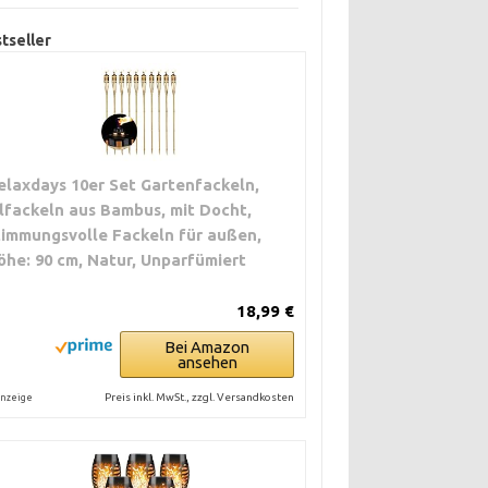
tseller
elaxdays 10er Set Gartenfackeln,
lfackeln aus Bambus, mit Docht,
timmungsvolle Fackeln für außen,
öhe: 90 cm, Natur, Unparfümiert
18,99 €
Bei Amazon
ansehen
Preis inkl. MwSt., zzgl. Versandkosten
nzeige