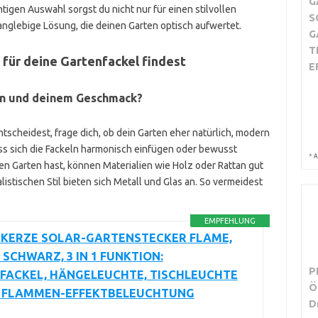
G
tigen Auswahl sorgst du nicht nur für einen stilvollen
S
anglebige Lösung, die deinen Garten optisch aufwertet.
G
T
für deine Gartenfackel findest
E
ten und deinem Geschmack?
ntscheidest, frage dich, ob dein Garten eher natürlich, modern
dass sich die Fackeln harmonisch einfügen oder bewusst
*
A
en Garten hast, können Materialien wie Holz oder Rattan gut
istischen Stil bieten sich Metall und Glas an. So vermeidest
EMPFEHLUNG
KERZE SOLAR-GARTENSTECKER FLAME,
 SCHWARZ, 3 IN 1 FUNKTION:
P
FACKEL, HÄNGELEUCHTE, TISCHLEUCHTE
Ö
D FLAMMEN-EFFEKTBELEUCHTUNG
D