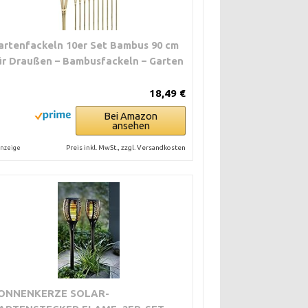
artenfackeln 10er Set Bambus 90 cm
ür Draußen – Bambusfackeln – Garten
18,49 €
Bei Amazon
ansehen
Preis inkl. MwSt., zzgl. Versandkosten
nzeige
ONNENKERZE SOLAR-