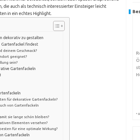
ie auch als technisch interessierter Einsteiger leicht
Bes
en in ein echtes Highlight.
n dekorativ zu gestalten
 Gartenfackel findest
und deinem Geschmack?
R
andort geeignet?
Ö
llung sein?
s
ative Gartenfackeln
H
d
artenfackeln
ten für dekorative Gartenfackeln?
auch von Gartenfackeln
*
A
amit sie lange schön bleiben?
rativen Elementen versehen?
besten für eine optimale Wirkung?
on Gartenfackeln