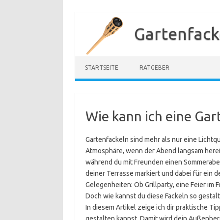
Zum
Inhalt
Gartenfack
springen
STARTSEITE
RATGEBER
Wie kann ich eine Gar
Gartenfackeln sind mehr als nur eine Licht
Atmosphäre, wenn der Abend langsam hereinbr
während du mit Freunden einen Sommeraben
deiner Terrasse markiert und dabei für ein d
Gelegenheiten: Ob Grillparty, eine Feier im 
Doch wie kannst du diese Fackeln so gestalt
In diesem Artikel zeige ich dir praktische T
gestalten kannst. Damit wird dein Außenber