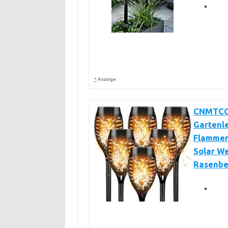
*
Anzeige
CNMTCCO
Gartenle
Flammen
Solar We
Rasenbe