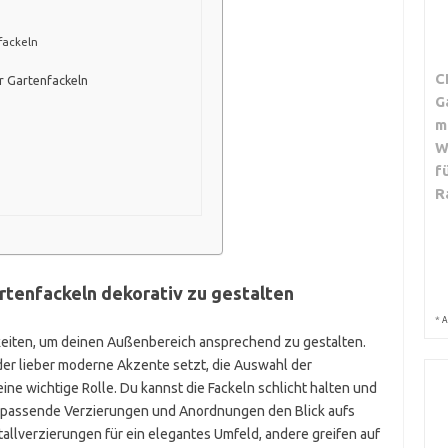
fackeln
C
r Gartenfackeln
G
m
W
f
R
rtenfackeln dekorativ zu gestalten
*
A
chkeiten, um deinen Außenbereich ansprechend zu gestalten.
er lieber moderne Akzente setzt, die Auswahl der
eine wichtige Rolle. Du kannst die Fackeln schlicht halten und
h passende Verzierungen und Anordnungen den Blick aufs
allverzierungen für ein elegantes Umfeld, andere greifen auf