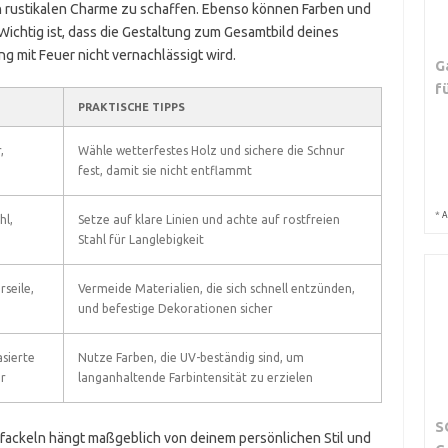
n rustikalen Charme zu schaffen. Ebenso können Farben und
Wichtig ist, dass die Gestaltung zum Gesamtbild deines
g mit Feuer nicht vernachlässigt wird.
G
f
PRAKTISCHE TIPPS
,
Wähle wetterfestes Holz und sichere die Schnur
fest, damit sie nicht entflammt
*
A
hl,
Setze auf klare Linien und achte auf rostfreien
Stahl für Langlebigkeit
seile,
Vermeide Materialien, die sich schnell entzünden,
und befestige Dekorationen sicher
asierte
Nutze Farben, die UV-beständig sind, um
r
langanhaltende Farbintensität zu erzielen
S
fackeln hängt maßgeblich von deinem persönlichen Stil und