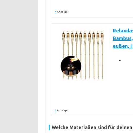
*
Anzeige
Relaxday
Bambus, 
außen, H
*
Anzeige
Welche Materialien sind für deinen