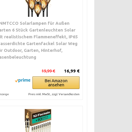
NMTCCO Solarlampen für Außen
arten 6 Stück Gartenleuchten Solar
it realistischem Flammeneffekt, IP65
asserdichte Gartenfackel Solar Weg
ür Outdoor, Garten, Hinterhof,
asenbeleuchtung
19,99 €
16,99 €
Bei Amazon
ansehen
Preis inkl. MwSt., zzgl. Versandkosten
nzeige