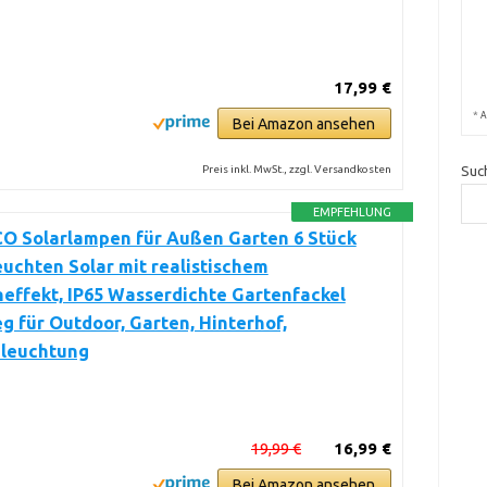
17,99 €
*
A
Bei Amazon ansehen
Suc
Preis inkl. MwSt., zzgl. Versandkosten
EMPFEHLUNG
 Solarlampen für Außen Garten 6 Stück
uchten Solar mit realistischem
effekt, IP65 Wasserdichte Gartenfackel
g für Outdoor, Garten, Hinterhof,
leuchtung
19,99 €
16,99 €
Bei Amazon ansehen