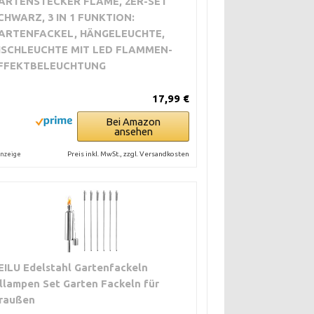
ARTENSTECKER FLAME, 2ER-SET
CHWARZ, 3 IN 1 FUNKTION:
ARTENFACKEL, HÄNGELEUCHTE,
ISCHLEUCHTE MIT LED FLAMMEN-
FFEKTBELEUCHTUNG
17,99 €
Bei Amazon
ansehen
Preis inkl. MwSt., zzgl. Versandkosten
nzeige
EILU Edelstahl Gartenfackeln
llampen Set Garten Fackeln für
raußen