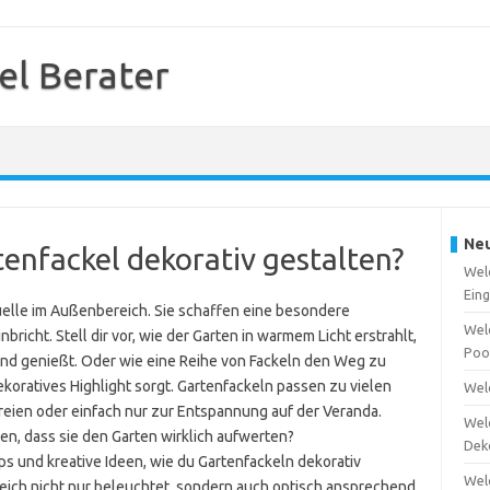
el Berater
Neu
tenfackel dekorativ gestalten?
Welc
Ein
quelle im Außenbereich. Sie schaffen eine besondere
Wel
icht. Stell dir vor, wie der Garten in warmem Licht erstrahlt,
Poo
d genießt. Oder wie eine Reihe von Fackeln den Weg zu
ekoratives Highlight sorgt. Gartenfackeln passen zu vielen
Welc
Freien oder einfach nur zur Entspannung auf der Veranda.
Welc
en, dass sie den Garten wirklich aufwerten?
Dek
ipps und kreative Ideen, wie du Gartenfackeln dekorativ
Wel
eich nicht nur beleuchtet, sondern auch optisch ansprechend