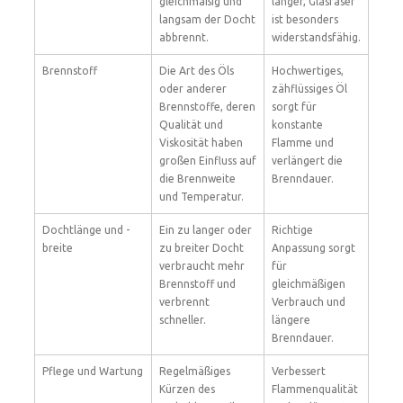
gleichmäßig und
länger, Glasfaser
langsam der Docht
ist besonders
abbrennt.
widerstandsfähig.
Brennstoff
Die Art des Öls
Hochwertiges,
oder anderer
zähflüssiges Öl
Brennstoffe, deren
sorgt für
Qualität und
konstante
Viskosität haben
Flamme und
großen Einfluss auf
verlängert die
die Brennweite
Brenndauer.
und Temperatur.
Dochtlänge und -
Ein zu langer oder
Richtige
breite
zu breiter Docht
Anpassung sorgt
verbraucht mehr
für
Brennstoff und
gleichmäßigen
verbrennt
Verbrauch und
schneller.
längere
Brenndauer.
Pflege und Wartung
Regelmäßiges
Verbessert
Kürzen des
Flammenqualität