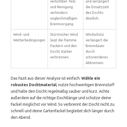
verkohlten Teils
und verlängert
und Reinigung
die Einsatzzeit
verhindern
des Dochts
ungleichmäßigen
deutlich.
Brennvorgang.
Wind- und
Stürmischer Wind
Windschutz
Wetterbedingungen
lässt die Flamme
verlängert die
flackern und den
Brenndauer
Docht stärker
durch
verbrennen.
schonenderes
Abbrennen.
Das Fazit aus dieser Analyse ist einfach:
Wähle ein
robustes Dochtmaterial
, nutze hochwertigen Brennstoff
und halte den Docht regelmäßig sauber und kurz. Achte
außerdem auf die richtige Dochtlänge und schütze deine
Fackel möglichst vor Wind. So verbrennt der Docht nicht zu
schnell und deine Gartenfackel begleitet dich länger durch
den Abend.