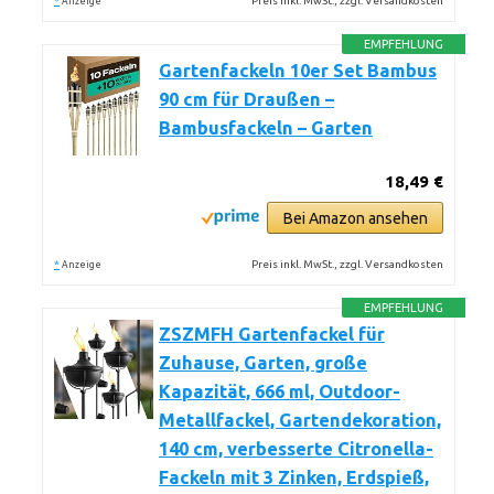
*
Preis inkl. MwSt., zzgl. Versandkosten
Anzeige
EMPFEHLUNG
Gartenfackeln 10er Set Bambus
90 cm für Draußen –
Bambusfackeln – Garten
18,49 €
Bei Amazon ansehen
*
Preis inkl. MwSt., zzgl. Versandkosten
Anzeige
EMPFEHLUNG
ZSZMFH Gartenfackel für
Zuhause, Garten, große
Kapazität, 666 ml, Outdoor-
Metallfackel, Gartendekoration,
140 cm, verbesserte Citronella-
Fackeln mit 3 Zinken, Erdspieß,