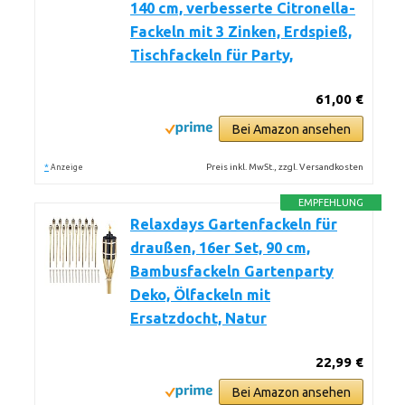
140 cm, verbesserte Citronella-
Fackeln mit 3 Zinken, Erdspieß,
Tischfackeln für Party,
61,00 €
Bei Amazon ansehen
*
Preis inkl. MwSt., zzgl. Versandkosten
Anzeige
EMPFEHLUNG
Relaxdays Gartenfackeln für
draußen, 16er Set, 90 cm,
Bambusfackeln Gartenparty
Deko, Ölfackeln mit
Ersatzdocht, Natur
22,99 €
Bei Amazon ansehen