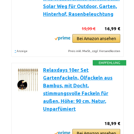
Solar Weg für Outdoor, Garten,
Hinterhof, Rasenbeleuchtung
19,99 €
16,99 €
Bei Amazon ansehen
*
Preis inkl. MwSt., zzgl. Versandkosten
Anzeige
EMPFEHLUNG
Relaxdays 10er Set
Gartenfackeln, Ölfackeln aus
Bambus, mit Docht,
stimmungsvolle Fackeln für
außen, Höhe: 90 cm, Natur,
Unparfümiert
18,99 €
Bei Amazon ansehen