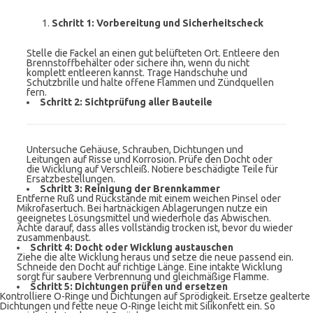
Schritt 1: Vorbereitung und Sicherheitscheck
Stelle die Fackel an einen gut belüfteten Ort. Entleere den
Brennstoffbehälter oder sichere ihn, wenn du nicht
komplett entleeren kannst. Trage Handschuhe und
Schutzbrille und halte offene Flammen und Zündquellen
fern.
Schritt 2: Sichtprüfung aller Bauteile
Untersuche Gehäuse, Schrauben, Dichtungen und
Leitungen auf Risse und Korrosion. Prüfe den Docht oder
die Wicklung auf Verschleiß. Notiere beschädigte Teile für
Ersatzbestellungen.
Schritt 3: Reinigung der Brennkammer
Entferne Ruß und Rückstände mit einem weichen Pinsel oder
Mikrofasertuch. Bei hartnäckigen Ablagerungen nutze ein
geeignetes Lösungsmittel und wiederhole das Abwischen.
Achte darauf, dass alles vollständig trocken ist, bevor du wieder
zusammenbaust.
Schritt 4: Docht oder Wicklung austauschen
Ziehe die alte Wicklung heraus und setze die neue passend ein.
Schneide den Docht auf richtige Länge. Eine intakte Wicklung
sorgt für saubere Verbrennung und gleichmäßige Flamme.
Schritt 5: Dichtungen prüfen und ersetzen
Kontrolliere O-Ringe und Dichtungen auf Sprödigkeit. Ersetze gealterte
Dichtungen und fette neue O-Ringe leicht mit Silikonfett ein. So