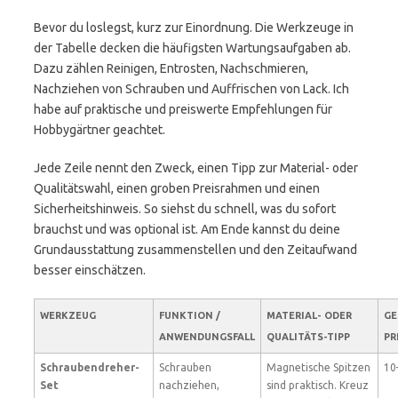
Bevor du loslegst, kurz zur Einordnung. Die Werkzeuge in
der Tabelle decken die häufigsten Wartungsaufgaben ab.
Dazu zählen Reinigen, Entrosten, Nachschmieren,
Nachziehen von Schrauben und Auffrischen von Lack. Ich
habe auf praktische und preiswerte Empfehlungen für
Hobbygärtner geachtet.
Jede Zeile nennt den Zweck, einen Tipp zur Material- oder
Qualitätswahl, einen groben Preisrahmen und einen
Sicherheitshinweis. So siehst du schnell, was du sofort
brauchst und was optional ist. Am Ende kannst du deine
Grundausstattung zusammenstellen und den Zeitaufwand
besser einschätzen.
WERKZEUG
FUNKTION /
MATERIAL- ODER
GE
ANWENDUNGSFALL
QUALITÄTS-TIPP
PR
Schraubendreher-
Schrauben
Magnetische Spitzen
10
Set
nachziehen,
sind praktisch. Kreuz