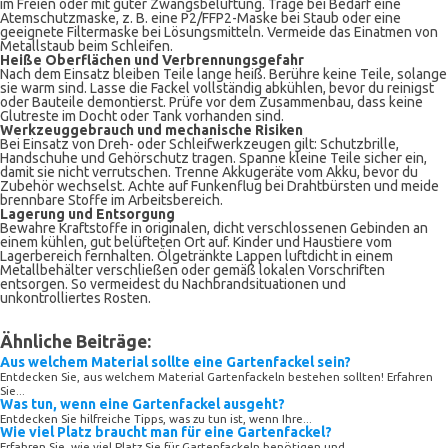
im Freien oder mit guter Zwangsbelüftung. Trage bei Bedarf eine
Atemschutzmaske, z. B. eine P2/FFP2-Maske bei Staub oder eine
geeignete Filtermaske bei Lösungsmitteln. Vermeide das Einatmen von
Metallstaub beim Schleifen.
Heiße Oberflächen und Verbrennungsgefahr
Nach dem Einsatz bleiben Teile lange heiß. Berühre keine Teile, solange
sie warm sind. Lasse die Fackel vollständig abkühlen, bevor du reinigst
oder Bauteile demontierst. Prüfe vor dem Zusammenbau, dass keine
Glutreste im Docht oder Tank vorhanden sind.
Werkzeuggebrauch und mechanische Risiken
Bei Einsatz von Dreh- oder Schleifwerkzeugen gilt: Schutzbrille,
Handschuhe und Gehörschutz tragen. Spanne kleine Teile sicher ein,
damit sie nicht verrutschen. Trenne Akkugeräte vom Akku, bevor du
Zubehör wechselst. Achte auf Funkenflug bei Drahtbürsten und meide
brennbare Stoffe im Arbeitsbereich.
Lagerung und Entsorgung
Bewahre Kraftstoffe in originalen, dicht verschlossenen Gebinden an
einem kühlen, gut belüfteten Ort auf. Kinder und Haustiere vom
Lagerbereich fernhalten. Ölgetränkte Lappen luftdicht in einem
Metallbehälter verschließen oder gemäß lokalen Vorschriften
entsorgen. So vermeidest du Nachbrandsituationen und
unkontrolliertes Rosten.
Ähnliche Beiträge:
Aus welchem Material sollte eine Gartenfackel sein?
Entdecken Sie, aus welchem Material Gartenfackeln bestehen sollten! Erfahren
Sie...
Was tun, wenn eine Gartenfackel ausgeht?
Entdecken Sie hilfreiche Tipps, was zu tun ist, wenn Ihre...
Wie viel Platz braucht man für eine Gartenfackel?
Erfahren Sie, wie viel Platz Sie für Gartenfackeln benötigen und...