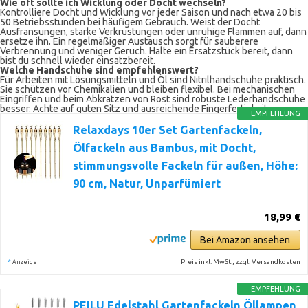
Wie oft sollte ich Wicklung oder Docht wechseln?
Kontrolliere Docht und Wicklung vor jeder Saison und nach etwa 20 bis
50 Betriebsstunden bei häufigem Gebrauch. Weist der Docht
Ausfransungen, starke Verkrustungen oder unruhige Flammen auf, dann
ersetze ihn. Ein regelmäßiger Austausch sorgt für sauberere
Verbrennung und weniger Geruch. Halte ein Ersatzstück bereit, dann
bist du schnell wieder einsatzbereit.
Welche Handschuhe sind empfehlenswert?
Für Arbeiten mit Lösungsmitteln und Öl sind Nitrilhandschuhe praktisch.
Sie schützen vor Chemikalien und bleiben flexibel. Bei mechanischen
Eingriffen und beim Abkratzen von Rost sind robuste Lederhandschuhe
besser. Achte auf guten Sitz und ausreichende Fingerfertigkeit.
EMPFEHLUNG
Relaxdays 10er Set Gartenfackeln,
Ölfackeln aus Bambus, mit Docht,
stimmungsvolle Fackeln für außen, Höhe:
90 cm, Natur, Unparfümiert
18,99 €
Bei Amazon ansehen
*
Preis inkl. MwSt., zzgl. Versandkosten
Anzeige
EMPFEHLUNG
PEILU Edelstahl Gartenfackeln Öllampen