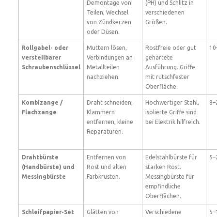
Demontage von
(PH) und Schlitz in
Teilen, Wechsel
verschiedenen
von Zündkerzen
Größen.
oder Düsen.
Rollgabel- oder
Muttern lösen,
Rostfreie oder gut
10
verstellbarer
Verbindungen an
gehärtete
Schraubenschlüssel
Metallteilen
Ausführung. Griffe
nachziehen.
mit rutschfester
Oberfläche.
Kombizange /
Draht schneiden,
Hochwertiger Stahl,
8–
Flachzange
Klammern
isolierte Griffe sind
entfernen, kleine
bei Elektrik hilfreich.
Reparaturen.
Drahtbürste
Entfernen von
Edelstahlbürste für
5–
(Handbürste) und
Rost und alten
starken Rost.
Messingbürste
Farbkrusten.
Messingbürste für
empfindliche
Oberflächen.
Schleifpapier-Set
Glätten von
Verschiedene
5–