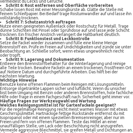
vermeidest du Lecks und Gerüche.
Schritt 6: Rost entfernen und Oberfläche vorbereiten
Schabe losen Rost mit einer Messingbürste ab. Glätte die Stelle mit
feinem Schleifpapier. Bei Bedarf trage Rostumwandler auf und lasse ihn
vollständig trocknen.
Schritt 7: Schutzanstrich auftragen
Nutze einen geeigneten Außenlack oder Rostschutz für Metall. Trage
dünne Schichten mit Pinsel oder Sprühdose auf und lasse jede Schicht
trocknen. Ein frischer Anstrich verlängert die Haltbarkeit deutlich.
Schritt 8: Funktionstest und Leckkontrolle
Setze die Fackel wieder zusammen und fülle eine kleine Menge
Brennstoff ein. Prüfe im Freien auf Undichtigkeiten und zünde sie unter
Beobachtung an. Schließe sofort, wenn etwas ungewöhnlich riecht
oder tropft.
Schritt 9: Lagerung und Dokumentation
Entleere den Brennstoffbehälter für die Winterlagerung und reinige
alle Teile trocken. Bewahre Fackeln an einem trockenen, frostfreien Ort
auf. Notiere Datum und durchgeführte Arbeiten. Das hilft bei der
nächsten Wartung.
Wichtige Hinweise
Benutze keine offenen Flammen beim Reinigen mit Lösungsmitteln.
Entsorge ölgetränkte Lappen sicher und luftdicht. Wenn du unsicher
bist beim Umgang mit Benzin oder anderen Brennstoffen, hole fachliche
Hilfe oder frage in einem Fachgeschäft nach. Sicherheit geht immer vor.
Häufige Fragen zur Werkzeugwahl und Wartung
Welches Reinigungsmittel ist für Gartenfackeln geeignet?
Für die regelmäßige Reinigung reicht meist warmes Wasser mit etwas
Geschirrspülmittel. Hartnäckige fettige Rückstände entfernst du mit
Isopropanol oder mit einem speziellen Bremsenreiniger, aber nur im
Freien und fern von offenen Flammen. Teste das Mittel an einer
unauffälligen Stelle, um Lack oder Beschichtung nicht anzugreifen.
Vermeide aggressive Bleichmittel, sie greifen Metall und Dichtungen an.