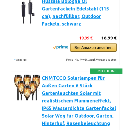
Hussala Bologna Öl
Gartenfackeln Edelstahl (115
cm), nachfüllbar, Outdoor
Fackeln, schwarz
19,99 €
16,99 €
Bei Amazon ansehen
*
Preis inkl. MwSt., zzgl. Versandkosten
Anzeige
EMPFEHLUNG
CNMTCCO Solarlampen für
Außen Garten 6 Stück
Gartenleuchten Solar mit
realistischem Flammeneffekt,
IP65 Wasserdichte Gartenfackel
Solar Weg für Outdoor, Garten,
Hinterhof, Rasenbeleuchtung