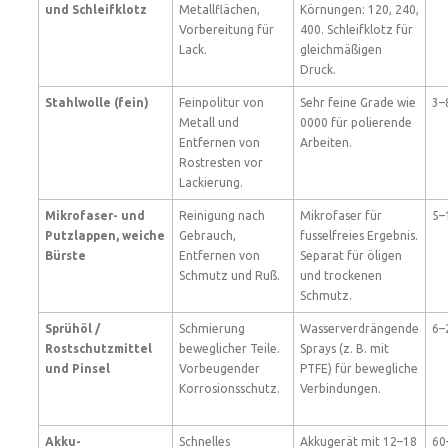
und Schleifklotz
Metallflächen,
Körnungen: 120, 240,
Vorbereitung für
400. Schleifklotz für
Lack.
gleichmäßigen
Druck.
Stahlwolle (fein)
Feinpolitur von
Sehr feine Grade wie
3–
Metall und
0000 für polierende
Entfernen von
Arbeiten.
Rostresten vor
Lackierung.
Mikrofaser- und
Reinigung nach
Mikrofaser für
5–
Putzlappen, weiche
Gebrauch,
fusselfreies Ergebnis.
Bürste
Entfernen von
Separat für öligen
Schmutz und Ruß.
und trockenen
Schmutz.
Sprühöl /
Schmierung
Wasserverdrängende
6–
Rostschutzmittel
beweglicher Teile.
Sprays (z. B. mit
und Pinsel
Vorbeugender
PTFE) für bewegliche
Korrosionsschutz.
Verbindungen.
Akku-
Schnelles
Akkugerät mit 12–18
60