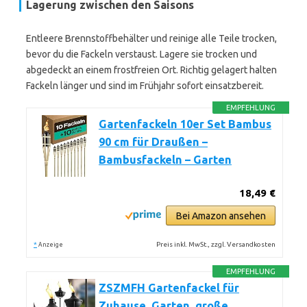
Lagerung zwischen den Saisons
Entleere Brennstoffbehälter und reinige alle Teile trocken,
bevor du die Fackeln verstaust. Lagere sie trocken und
abgedeckt an einem frostfreien Ort. Richtig gelagert halten
Fackeln länger und sind im Frühjahr sofort einsatzbereit.
EMPFEHLUNG
Gartenfackeln 10er Set Bambus
90 cm für Draußen –
Bambusfackeln – Garten
18,49 €
Bei Amazon ansehen
*
Preis inkl. MwSt., zzgl. Versandkosten
Anzeige
EMPFEHLUNG
ZSZMFH Gartenfackel für
Zuhause, Garten, große