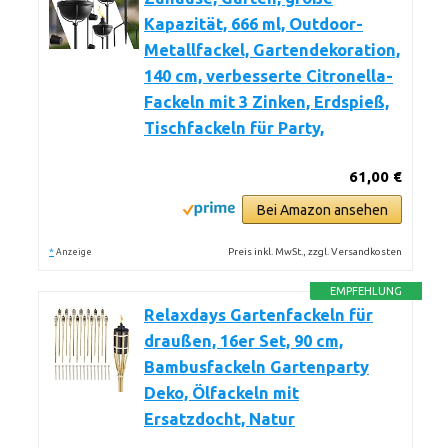
Kapazität, 666 ml, Outdoor-
Metallfackel, Gartendekoration,
140 cm, verbesserte Citronella-
Fackeln mit 3 Zinken, Erdspieß,
Tischfackeln für Party,
61,00 €
Bei Amazon ansehen
*
Preis inkl. MwSt., zzgl. Versandkosten
Anzeige
EMPFEHLUNG
Relaxdays Gartenfackeln für
draußen, 16er Set, 90 cm,
Bambusfackeln Gartenparty
Deko, Ölfackeln mit
Ersatzdocht, Natur