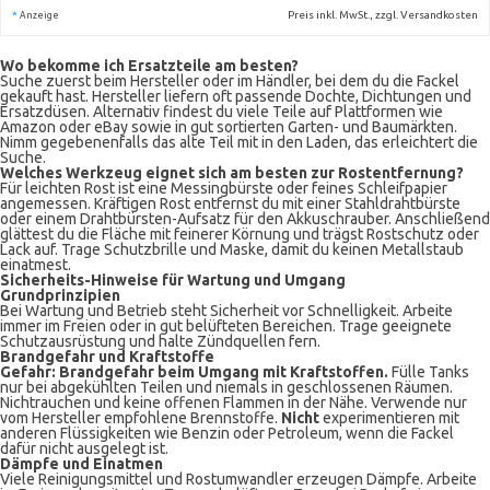
*
Preis inkl. MwSt., zzgl. Versandkosten
Anzeige
Wo bekomme ich Ersatzteile am besten?
Suche zuerst beim Hersteller oder im Händler, bei dem du die Fackel
gekauft hast. Hersteller liefern oft passende Dochte, Dichtungen und
Ersatzdüsen. Alternativ findest du viele Teile auf Plattformen wie
Amazon oder eBay sowie in gut sortierten Garten- und Baumärkten.
Nimm gegebenenfalls das alte Teil mit in den Laden, das erleichtert die
Suche.
Welches Werkzeug eignet sich am besten zur Rostentfernung?
Für leichten Rost ist eine Messingbürste oder feines Schleifpapier
angemessen. Kräftigen Rost entfernst du mit einer Stahldrahtbürste
oder einem Drahtbürsten-Aufsatz für den Akkuschrauber. Anschließend
glättest du die Fläche mit feinerer Körnung und trägst Rostschutz oder
Lack auf. Trage Schutzbrille und Maske, damit du keinen Metallstaub
einatmest.
Sicherheits-Hinweise für Wartung und Umgang
Grundprinzipien
Bei Wartung und Betrieb steht Sicherheit vor Schnelligkeit. Arbeite
immer im Freien oder in gut belüfteten Bereichen. Trage geeignete
Schutzausrüstung und halte Zündquellen fern.
Brandgefahr und Kraftstoffe
Gefahr: Brandgefahr beim Umgang mit Kraftstoffen.
Fülle Tanks
nur bei abgekühlten Teilen und niemals in geschlossenen Räumen.
Nichtrauchen und keine offenen Flammen in der Nähe. Verwende nur
vom Hersteller empfohlene Brennstoffe.
Nicht
experimentieren mit
anderen Flüssigkeiten wie Benzin oder Petroleum, wenn die Fackel
dafür nicht ausgelegt ist.
Dämpfe und Einatmen
Viele Reinigungsmittel und Rostumwandler erzeugen Dämpfe. Arbeite