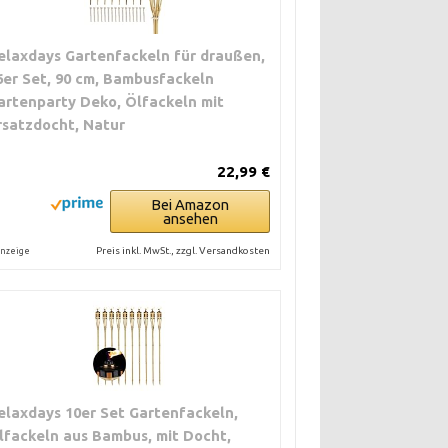
elaxdays Gartenfackeln für draußen,
6er Set, 90 cm, Bambusfackeln
artenparty Deko, Ölfackeln mit
rsatzdocht, Natur
22,99 €
Bei Amazon
ansehen
Preis inkl. MwSt., zzgl. Versandkosten
nzeige
elaxdays 10er Set Gartenfackeln,
lfackeln aus Bambus, mit Docht,