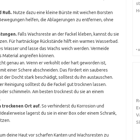
s
H
d Ruß.
Nutze dazu eine kleine Bürste mit weichen Borsten
 Bewegungen helfen, die Ablagerungen zu entfernen, ohne
stungen.
Falls Wachsreste an der Fackel kleben, kannst du sie
tzen. Für hartnäckige Rückstände hilft ein warmes Wasserbad.
mes Wasser und lasse das Wachs weich werden. Vermeide
*
A
s Material angreifen können.
ht genau an. Wenn er verkohlt oder hart geworden ist,
 mit einer Schere abschneiden. Das fördert ein sauberes
 der Docht stark beschädigt, solltest du ihn austauschen.
r Reinigung solltest du die Fackel gut trocknen lassen.
oder schimmeln. Am besten trocknest du sie an einem
.
R
 trockenen Ort auf.
So verhinderst du Korrosion und
E
Idealerweise lagerst du sie in einer Box oder einem Schrank,
V
tzen.
S
 um deine Haut vor scharfen Kanten und Wachsresten zu