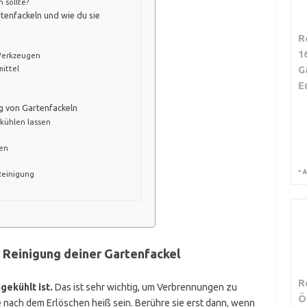
 sollte?
tenfackeln und wie du sie
R
1
 Werkzeugen
G
ittel
E
g von Gartenfackeln
bkühlen lassen
den
*
A
Reinigung
r Reinigung deiner Gartenfackel
R
gekühlt ist.
Das ist sehr wichtig, um Verbrennungen zu
Ö
 nach dem Erlöschen heiß sein. Berühre sie erst dann, wenn