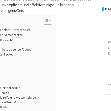
l unkompliziert und effektiv reinigst. So kannst du
Bes
reien genießen.
g deiner Gartenfackel
er Gartenfackel?
t es sich?
P
Ö
l hast du zur Verfügung?
D
tenfackel
*
A
 Gartenfackeln
einigen?
t Seife und Wasser reinigen?
te effektiv?
t ist?