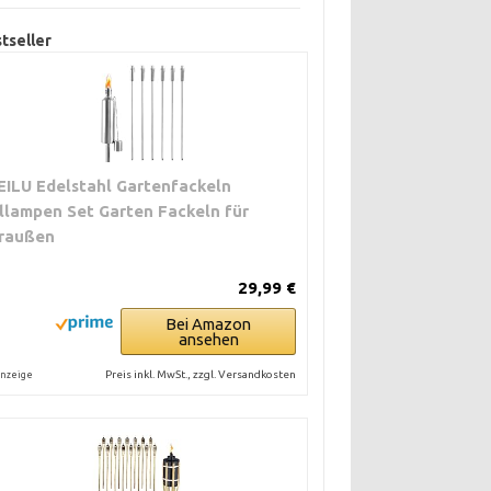
tseller
EILU Edelstahl Gartenfackeln
llampen Set Garten Fackeln für
raußen
29,99 €
Bei Amazon
ansehen
Preis inkl. MwSt., zzgl. Versandkosten
nzeige