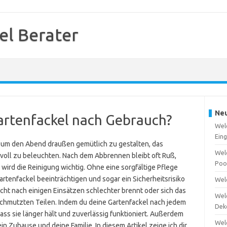
el Berater
Neu
Gartenfackel nach Gebrauch?
Welc
Ein
, um den Abend draußen gemütlich zu gestalten, das
Wel
lvoll zu beleuchten. Nach dem Abbrennen bleibt oft Ruß,
Poo
ird die Reinigung wichtig. Ohne eine sorgfältige Pflege
rtenfackel beeinträchtigen und sogar ein Sicherheitsrisiko
Welc
ocht nach einigen Einsätzen schlechter brennt oder sich das
Welc
rschmutzten Teilen. Indem du deine Gartenfackel nach jedem
Dek
dass sie länger hält und zuverlässig funktioniert. Außerdem
Wel
n Zuhause und deine Familie. In diesem Artikel zeige ich dir