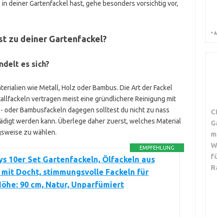
 in deiner Gartenfackel hast, gehe besonders vorsichtig vor,
*
A
t zu deiner Gartenfackel?
delt es sich?
erialien wie Metall, Holz oder Bambus. Die Art der Fackel
etallfackeln vertragen meist eine gründlichere Reinigung mit
- oder Bambusfackeln dagegen solltest du nicht zu nass
C
ädigt werden kann. Überlege daher zuerst, welches Material
G
gsweise zu wählen.
m
W
EMPFEHLUNG
f
s 10er Set Gartenfackeln, Ölfackeln aus
R
mit Docht, stimmungsvolle Fackeln für
öhe: 90 cm, Natur, Unparfümiert