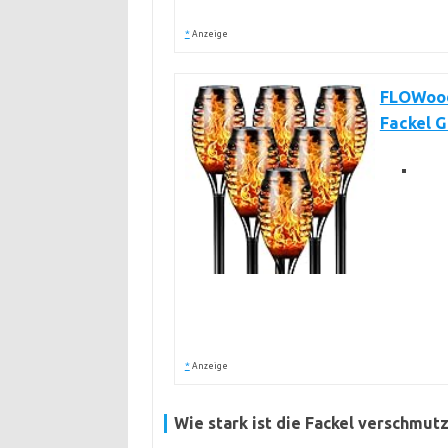
*
Anzeige
FLOWood
Fackel G
*
Anzeige
Wie stark ist die Fackel verschmut