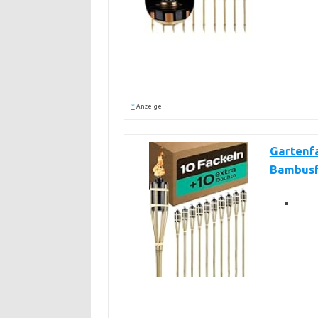
*
Anzeige
Gartenfa
Bambusf