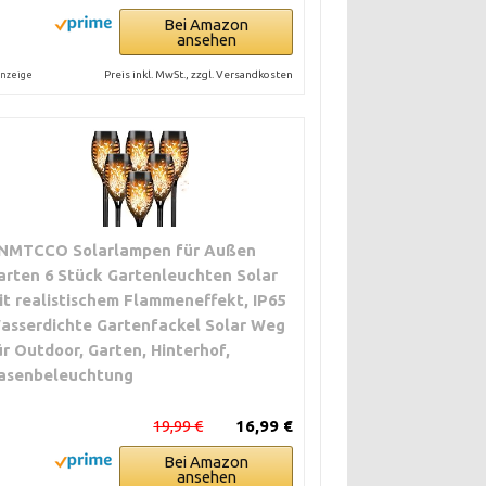
Bei Amazon
ansehen
Preis inkl. MwSt., zzgl. Versandkosten
nzeige
NMTCCO Solarlampen für Außen
arten 6 Stück Gartenleuchten Solar
it realistischem Flammeneffekt, IP65
asserdichte Gartenfackel Solar Weg
ür Outdoor, Garten, Hinterhof,
asenbeleuchtung
19,99 €
16,99 €
Bei Amazon
ansehen