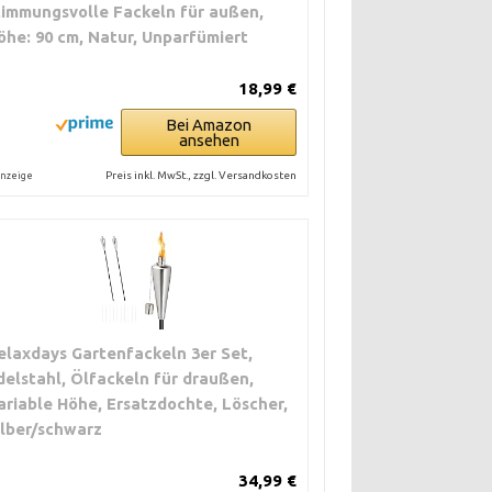
timmungsvolle Fackeln für außen,
öhe: 90 cm, Natur, Unparfümiert
18,99 €
Bei Amazon
ansehen
Preis inkl. MwSt., zzgl. Versandkosten
nzeige
elaxdays Gartenfackeln 3er Set,
delstahl, Ölfackeln für draußen,
ariable Höhe, Ersatzdochte, Löscher,
ilber/schwarz
34,99 €