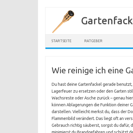
Zum
Inhalt
Gartenfack
springen
STARTSEITE
RATGEBER
Wie reinige ich eine 
Du hast deine Gartenfackel gerade benutzt
Lagerfeuer zu ersetzen oder den Garten sti
Wachsreste oder Asche zurück – genau hier w
können Ablagerungen die Funktion deiner Ga
darstellen. Vielleicht merkst du, dass der D
Flammenbild verändert. Das liegt oft an ve
Gebrauch richtig säuberst, sorgst du dafür, 
minimierst du Brandgefahren und schützt dei